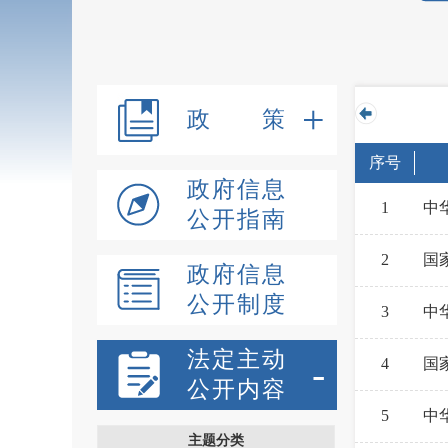
+
政 策
序号
政府信息
1
中
公开指南
2
国
政府信息
公开制度
3
中
法定主动
-
4
国
公开内容
5
中
主题分类